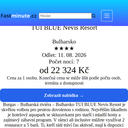
Skip
to
content
TUI BLUE Nevis Resort
TUI BLUE Nevis Resort
Bulharsko
★★★★
Odlet: 11. 08. 2026
Počet nocí: 7
od 22 324 Kč
Cena za 1 osobu. Konečná cena se může lišit podle počtu osob,
termínu a dostupnosti
Burgas – Bulharská riviéra – Bulharsko TUI BLUE Nevis Resort je
skvělou volbou pro pestrou dovolenou s rodinou. Největším lákadlem
je hotelový aquapark se skluzavkami pro starší i mladší hosty a
zajímavý zábavní program. V rámci all inclusive můžete využívat 2
restaurace a 5 barů. Ti, kteří rádi tráví čas aktivně, mají k dispozici