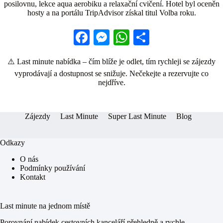
posilovnu, lekce aqua aerobiku a relaxační cvičení. Hotel byl oceněn
hosty a na portálu TripAdvisor získal titul Volba roku.
Fa
M
W
S
ce
es
ha
ha
⚠️ Last minute nabídka – čím blíže je odlet, tím rychleji se zájezdy
bo
se
ts
re
vyprodávají a dostupnost se snižuje. Nečekejte a rezervujte co
ok
ng
A
nejdříve.
er
pp
Zájezdy
Last Minute
Super Last Minute
Blog
Odkazy
O nás
Podmínky používání
Kontakt
Last minute na jednom místě
Porovnání nabídek cestovních kanceláří přehledně a rychle.