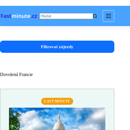
Skip
to
content
Filtrovat zájezdy
Dovolená Francie
LAST MINUTE