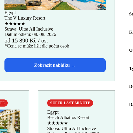
Egypt
S
The V Luxury Resort
★★★★★
Strava: Ultra All Inclusive
K
Datum odletu: 08. 08. 2026
od 15 890 Kč / os.
*Cena se může lišit dle počtu osob
O
T
D
UTE
SUPER LAST MINUTE
D
Egypt
Beach Albatros Resort
★★★★★
Strava: Ultra All Inclusive