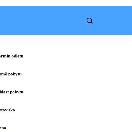
ermín odletu
emě pobytu
blast pobytu
etovisko
ena