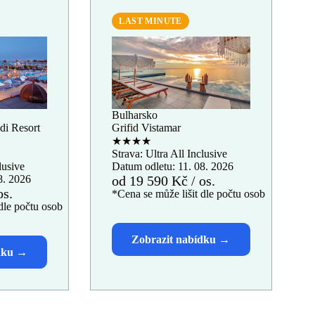
LAST MINUTE
Bulharsko
di Resort
Grifid Vistamar
★★★★
Strava: Ultra All Inclusive
lusive
Datum odletu: 11. 08. 2026
8. 2026
od 19 590 Kč / os.
os.
*Cena se může lišit dle počtu osob
dle počtu osob