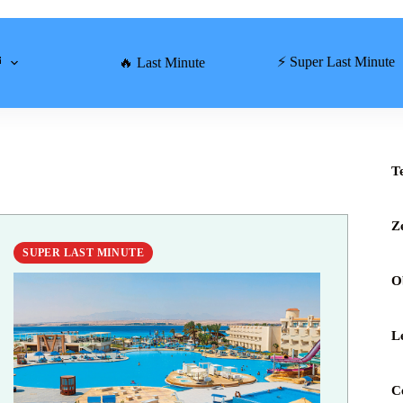
⏰
⚡ Super Last Minute
🔥 Last Minute
T
Z
SUPER LAST MINUTE
O
L
C