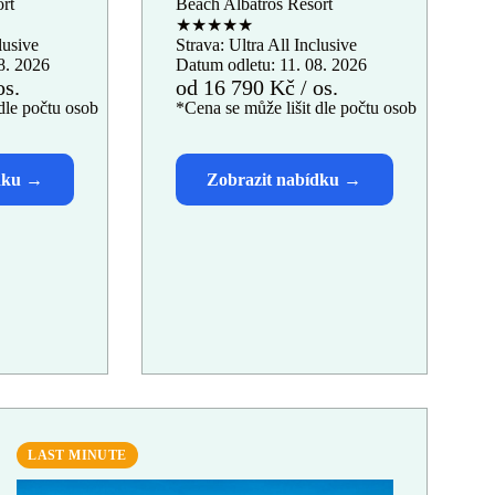
rt
Beach Albatros Resort
★★★★★
lusive
Strava: Ultra All Inclusive
8. 2026
Datum odletu: 11. 08. 2026
os.
od 16 790 Kč / os.
dle počtu osob
*Cena se může lišit dle počtu osob
LAST MINUTE