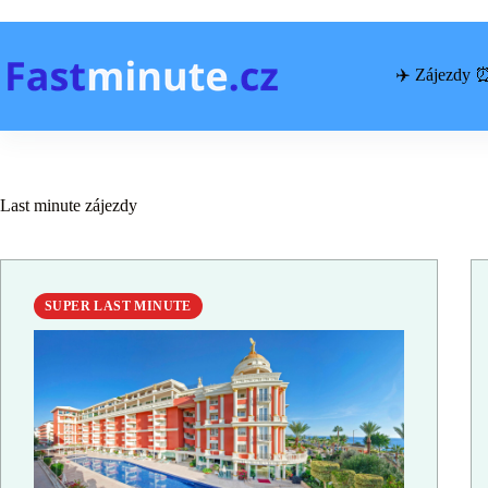
Skip
to
content
✈️ Zájezdy 
Last minute zájezdy
SUPER LAST MINUTE