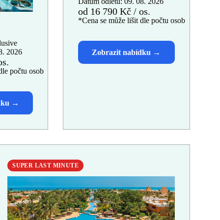
Datum odletu: 09. 08. 2026
od 16 790 Kč / os.
*Cena se může lišit dle počtu osob
lusive
8. 2026
os.
dle počtu osob
SUPER LAST MINUTE