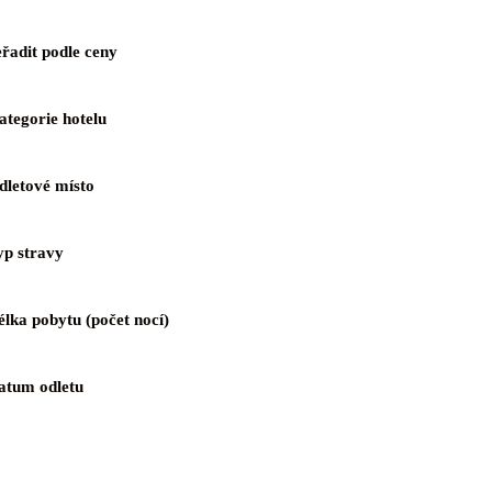
eřadit podle ceny
ategorie hotelu
dletové místo
yp stravy
élka pobytu (počet nocí)
atum odletu