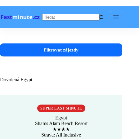
Skip
to
content
Filtrovat zájezdy
Dovolená Egypt
SUPER LAST MINUTE
Egypt
Shams Alam Beach Resort
★★★★
Strava: All Inclusive