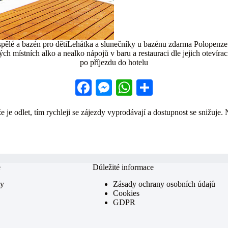
lé a bazén pro dětiLehátka a slunečníky u bazénu zdarma Polopenze f
 místních alko a nealko nápojů v baru a restauraci dle jejich otevírac
po příjezdu do hotelu
Fa
M
W
S
ce
es
ha
ha
 je odlet, tím rychleji se zájezdy vyprodávají a dostupnost se snižuje. 
bo
se
ts
re
ok
ng
A
er
pp
e
Důležité informace
my
Zásady ochrany osobních údajů
Cookies
GDPR