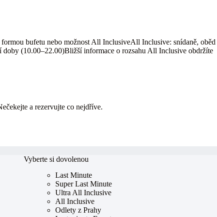
ormou bufetu nebo možnost All InclusiveAll Inclusive: snídaně, oběd
í doby (10.00–22.00)Bližší informace o rozsahu All Inclusive obdržíte
Nečekejte a rezervujte co nejdříve.
Vyberte si dovolenou
Last Minute
Super Last Minute
Ultra All Inclusive
All Inclusive
Odlety z Prahy