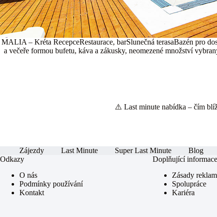
MALIA – Kréta RecepceRestaurace, barSlunečná terasaBazén pro dospě
a večeře formou bufetu, káva a zákusky, neomezené množství vybraných
⚠️ Last minute nabídka – čím blíže
Zájezdy
Last Minute
Super Last Minute
Blog
Odkazy
Doplňující informac
O nás
Zásady rekla
Podmínky používání
Spolupráce
Kontakt
Kariéra