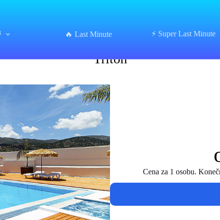
⏰
⚡ Super Last Minute
Triton
🔥 Last Minute
Triton
Cena za 1 osobu. Konečná