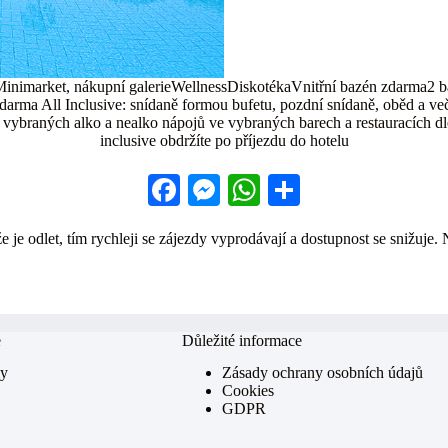
imarket, nákupní galerieWellnessDiskotékaVnitřní bazén zdarma2 bazé
darma All Inclusive: snídaně formou bufetu, pozdní snídaně, oběd a ve
 vybraných alko a nealko nápojů ve vybraných barech a restauracích dl
inclusive obdržíte po příjezdu do hotelu
Fa
M
W
S
ce
es
ha
ha
 je odlet, tím rychleji se zájezdy vyprodávají a dostupnost se snižuje. 
bo
se
ts
re
ok
ng
A
er
pp
e
Důležité informace
my
Zásady ochrany osobních údajů
Cookies
GDPR