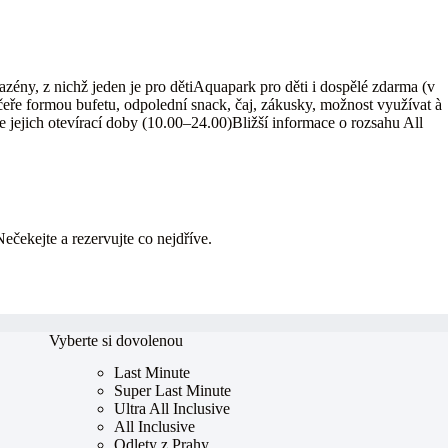
ny, z nichž jeden je pro dětiAquapark pro děti i dospělé zdarma (v
čeře formou bufetu, odpolední snack, čaj, zákusky, možnost využívat à
e jejich otevírací doby (10.00–24.00)Bližší informace o rozsahu All
Nečekejte a rezervujte co nejdříve.
Vyberte si dovolenou
Last Minute
Super Last Minute
Ultra All Inclusive
All Inclusive
Odlety z Prahy