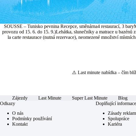
SOUSSE – Tunisko pevnina Recepce, směnárna4 restaurací, 3 baryMin
provozu od 15. 6. do 15. 9.)Lehátka, slunečníky a matrace u bazénů z
la carte restaurace (nutná rezervace), neomezené množství místních
⚠️ Last minute nabídka – čím blíže
Zájezdy
Last Minute
Super Last Minute
Blog
Odkazy
Doplňující informac
O nás
Zásady rekla
Podmínky používání
Spolupráce
Kontakt
Kariéra