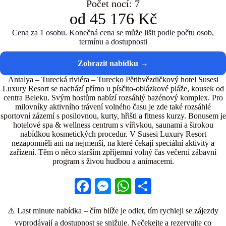
Počet nocí: 7
od 45 176 Kč
Cena za 1 osobu. Konečná cena se může lišit podle počtu osob,
termínu a dostupnosti
Antalya – Turecká riviéra – Turecko Pětihvězdičkový hotel Susesi
Luxury Resort se nachází přímo u písčito-oblázkové pláže, kousek od
centra Beleku. Svým hostům nabízí rozsáhlý bazénový komplex. Pro
milovníky aktivního trávení volného času je zde také rozsáhlé
sportovní zázemí s posilovnou, kurty, hřišti a fitness kurzy. Bonusem je
hotelové spa & wellness centrum s vířivkou, saunami a širokou
nabídkou kosmetických procedur. V Susesi Luxury Resort
nezapomněli ani na nejmenší, na které čekají speciální aktivity a
zařízení. Těm o něco starším zpříjemní volný čas večerní zábavní
program s živou hudbou a animacemi.
Fa
M
W
S
ce
es
ha
ha
⚠️ Last minute nabídka – čím blíže je odlet, tím rychleji se zájezdy
bo
se
ts
re
vyprodávají a dostupnost se snižuje. Nečekejte a rezervujte co