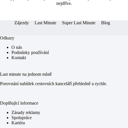
ok
ng
A
nejdříve.
er
pp
Zájezdy
Last Minute
Super Last Minute
Blog
Odkazy
O nás
Podmínky používání
Kontakt
Last minute na jednom místě
Porovnání nabídek cestovních kanceláří přehledně a rychle.
Doplňující informace
Zásady reklamy
Spolupráce
Kariéra