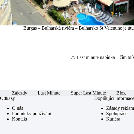
Burgas – Bulharská riviéra – Bulharsko St Valentine je út
⚠️ Last minute nabídka – čím blíže
Zájezdy
Last Minute
Super Last Minute
Blog
Odkazy
Doplňující informac
O nás
Zásady rekla
Podmínky používání
Spolupráce
Kontakt
Kariéra