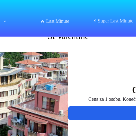
⏰
⚡ Super Last Minute
St Valentine
🔥 Last Minute
St Valentine
Cena za 1 osobu. Konečná