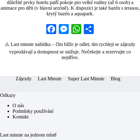
důležité prvky hotelu patří pokoje pro velké rodiny (až 6 osob) a
animace pro děti (v hlavní sezóně). K dispozici je také bazén s terasou,
krytý bazén a aquapark.
Fa
M
W
S
ce
es
ha
ha
⚠️ Last minute nabídka – čím blíže je odlet, tím rychleji se zájezdy
bo
se
ts
re
vyprodávají a dostupnost se snižuje. Nečekejte a rezervujte co
ok
ng
A
nejdříve.
er
pp
Zájezdy
Last Minute
Super Last Minute
Blog
Odkazy
O nás
Podmínky používání
Kontakt
Last minute na jednom místě