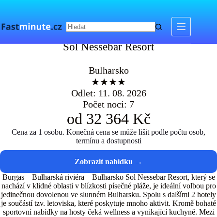
Skip
to
content
Sol Nessebar Resort
Sol Nessebar Resort
Bulharsko
★★★★
Odlet: 11. 08. 2026
Počet nocí: 7
od 32 364 Kč
Cena za 1 osobu. Konečná cena se může lišit podle počtu osob,
termínu a dostupnosti
Burgas – Bulharská riviéra – Bulharsko Sol Nessebar Resort, který se
nachází v klidné oblasti v blízkosti písečné pláže, je ideální volbou pro
jedinečnou dovolenou ve slunném Bulharsku. Spolu s dalšími 2 hotely
je součástí tzv. letoviska, které poskytuje mnoho aktivit. Kromě bohaté
sportovní nabídky na hosty čeká wellness a vynikající kuchyně. Mezi