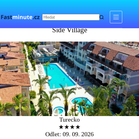
Skip
to
content
Side Village
Side Village
Turecko
★★★★
Odlet: 09. 09. 2026