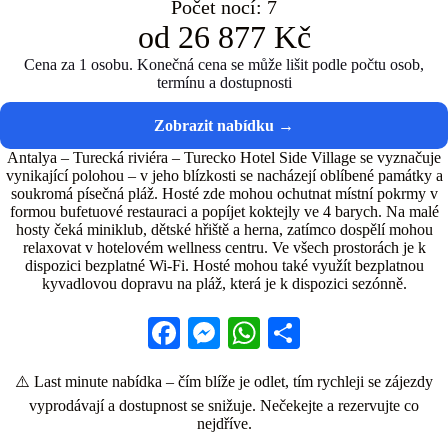
Počet nocí: 7
od 26 877 Kč
Cena za 1 osobu. Konečná cena se může lišit podle počtu osob,
termínu a dostupnosti
Antalya – Turecká riviéra – Turecko Hotel Side Village se vyznačuje
vynikající polohou – v jeho blízkosti se nacházejí oblíbené památky a
soukromá písečná pláž. Hosté zde mohou ochutnat místní pokrmy v
formou bufetuové restauraci a popíjet koktejly ve 4 barych. Na malé
hosty čeká miniklub, dětské hřiště a herna, zatímco dospělí mohou
relaxovat v hotelovém wellness centru. Ve všech prostorách je k
dispozici bezplatné Wi-Fi. Hosté mohou také využít bezplatnou
kyvadlovou dopravu na pláž, která je k dispozici sezónně.
Fa
M
W
S
ce
es
ha
ha
⚠️ Last minute nabídka – čím blíže je odlet, tím rychleji se zájezdy
bo
se
ts
re
vyprodávají a dostupnost se snižuje. Nečekejte a rezervujte co
ok
ng
A
nejdříve.