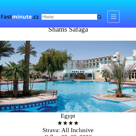
Skip
to
content
Shams Safaga
Shams Safaga
Egypt
★★★★
Strava: All Inclusive