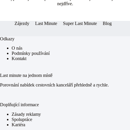
ok
ng
A
nejdříve.
er
pp
Zájezdy
Last Minute
Super Last Minute
Blog
Odkazy
O nás
Podmínky používání
Kontakt
Last minute na jednom místě
Porovnání nabídek cestovních kanceláří přehledně a rychle.
Doplňující informace
Zásady reklamy
Spolupráce
Kariéra