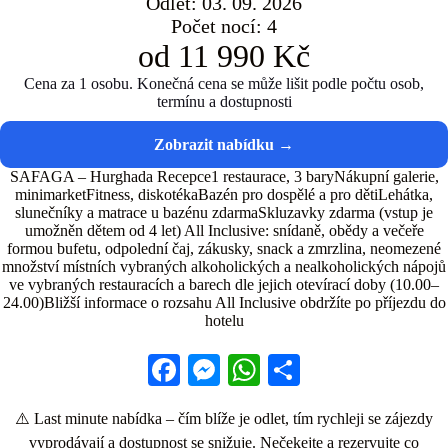
Odlet: 03. 09. 2026
Počet nocí: 4
od 11 990 Kč
Cena za 1 osobu. Konečná cena se může lišit podle počtu osob,
termínu a dostupnosti
SAFAGA – Hurghada Recepce1 restaurace, 3 baryNákupní galerie,
minimarketFitness, diskotékaBazén pro dospělé a pro dětiLehátka,
slunečníky a matrace u bazénu zdarmaSkluzavky zdarma (vstup je
umožněn dětem od 4 let) All Inclusive: snídaně, obědy a večeře
formou bufetu, odpolední čaj, zákusky, snack a zmrzlina, neomezené
množství místních vybraných alkoholických a nealkoholických nápojů
ve vybraných restauracích a barech dle jejich otevírací doby (10.00–
24.00)Bližší informace o rozsahu All Inclusive obdržíte po příjezdu do
hotelu
Fa
M
W
S
ce
es
ha
ha
⚠️ Last minute nabídka – čím blíže je odlet, tím rychleji se zájezdy
bo
se
ts
re
vyprodávají a dostupnost se snižuje. Nečekejte a rezervujte co