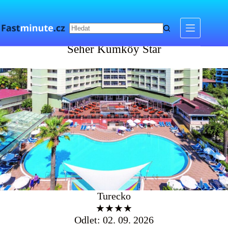
Skip
to
content
Seher Kumköy Star
Seher Kumköy Star
Turecko
★★★★
Odlet: 02. 09. 2026