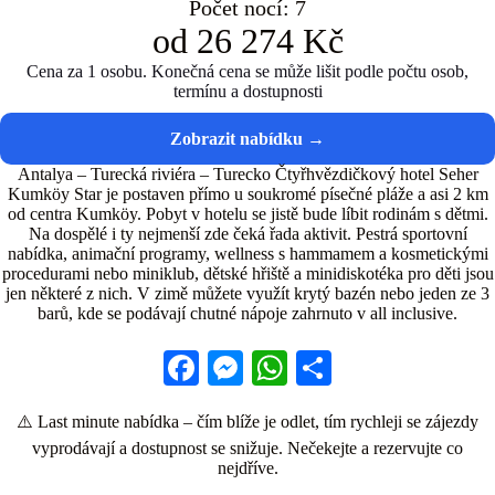
Počet nocí: 7
od 26 274 Kč
Cena za 1 osobu. Konečná cena se může lišit podle počtu osob,
termínu a dostupnosti
Antalya – Turecká riviéra – Turecko Čtyřhvězdičkový hotel Seher
Kumköy Star je postaven přímo u soukromé písečné pláže a asi 2 km
od centra Kumköy. Pobyt v hotelu se jistě bude líbit rodinám s dětmi.
Na dospělé i ty nejmenší zde čeká řada aktivit. Pestrá sportovní
nabídka, animační programy, wellness s hammamem a kosmetickými
procedurami nebo miniklub, dětské hřiště a minidiskotéka pro děti jsou
jen některé z nich. V zimě můžete využít krytý bazén nebo jeden ze 3
barů, kde se podávají chutné nápoje zahrnuto v all inclusive.
Fa
M
W
S
ce
es
ha
ha
⚠️ Last minute nabídka – čím blíže je odlet, tím rychleji se zájezdy
bo
se
ts
re
vyprodávají a dostupnost se snižuje. Nečekejte a rezervujte co
ok
ng
A
nejdříve.