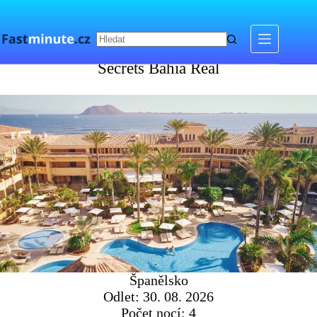
Skip
to
content
Secrets Bahia Real
Secrets Bahia Real
Španělsko
Odlet: 30. 08. 2026
Počet nocí: 4