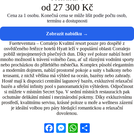
od 27 300 Kč
Cena za 1 osobu. Konečná cena se může lišit podle počtu osob,
termínu a dostupnosti
Fuerteventura – Corralejo Kvalitní resort pouze pro dospělé z
osvědčeného řetězce hotelů Hyatt leží v populární oblasti Corralejo
poblíž stejnojmenných písečných dun. Díky své poloze nabízí hotel
mnoho možností k trávení volného času, ať už různými vodními sporty
nebo procházkou do přilehlého městečka. Komplex působí elegantním
a moderním dojmem, nabízí prostorné pokoje a suity s balkony nebo
terasami, z nichž většina má výhled na oceán, bazény nebo zahrady.
Hosté mají k dispozici centrální lagunový bazén, exkluzivní relaxační
bazén a střešní infinity pool s panoramatickým výhledem. Odpočinout
si můžete v místním Secret Spa. V sedmí místních restauracích pak
ochutnáte delikátní místní i mezinárodní pokrmy. Díky exkluzivnímu
prostředí, kvalitnímu servisu, krásné poloze u moře a wellness zázemí
je ideální volbou pro páry hledající romantickou a relaxační
dovolenou.
Fa
M
W
S