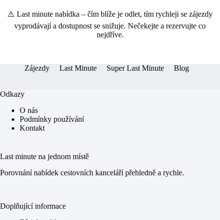
ce
es
ha
ha
⚠️ Last minute nabídka – čím blíže je odlet, tím rychleji se zájezdy
bo
se
ts
re
vyprodávají a dostupnost se snižuje. Nečekejte a rezervujte co
ok
ng
A
nejdříve.
er
pp
Zájezdy
Last Minute
Super Last Minute
Blog
Odkazy
O nás
Podmínky používání
Kontakt
Last minute na jednom místě
Porovnání nabídek cestovních kanceláří přehledně a rychle.
Doplňující informace