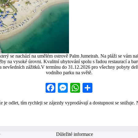
terý se nachází na umělém ostrově Palm Jumeirah. Na pláži se vám na
y na vysoké úrovni. Kvalitní ubytování spolu s řadou restaurací a barů
 a nevšedních zážitků.V termínu do 31.12.2026 pro všechny pobyty del
vodního parku na světě.
Fa
M
W
S
ce
es
ha
ha
 je odlet, tím rychleji se zájezdy vyprodávají a dostupnost se snižuje. 
bo
se
ts
re
ok
ng
A
er
pp
e
Důležité informace