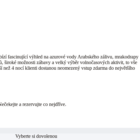
bízí fascinující výhled na azurové vody Arabského zálivu, mrakodrapy
, široké možnosti zábavy a velký výběr volnočasových aktivit, to vše
ší než 4 nocí klienti dostanou neomezený vstup zdarma do největšího
Nečekejte a rezervujte co nejdříve.
Vyberte si dovolenou