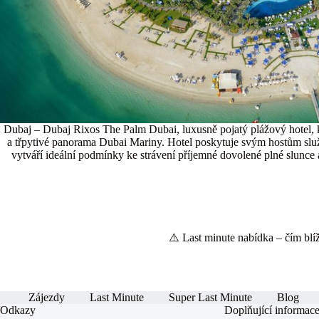
Dubaj – Dubaj Rixos The Palm Dubai, luxusně pojatý plážový hotel, k
a třpytivé panorama Dubai Mariny. Hotel poskytuje svým hostům služb
vytváří ideální podmínky ke strávení příjemné dovolené plné slunce
⚠️ Last minute nabídka – čím blíže
Zájezdy
Last Minute
Super Last Minute
Blog
Odkazy
Doplňující informac