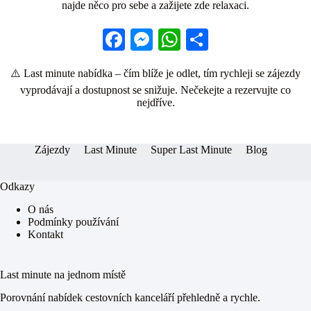
najde něco pro sebe a zažijete zde relaxaci.
Fa
M
W
S
ce
es
ha
ha
⚠️ Last minute nabídka – čím blíže je odlet, tím rychleji se zájezdy
bo
se
ts
re
vyprodávají a dostupnost se snižuje. Nečekejte a rezervujte co
ok
ng
A
nejdříve.
er
pp
Zájezdy
Last Minute
Super Last Minute
Blog
Odkazy
O nás
Podmínky používání
Kontakt
Last minute na jednom místě
Porovnání nabídek cestovních kanceláří přehledně a rychle.