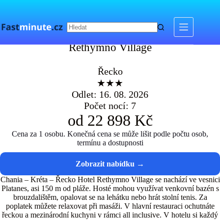
Skip
to
content
Rethymno Village
Rethymno Village
Řecko
★★★
Odlet: 16. 08. 2026
Počet nocí: 7
od 22 898 Kč
Cena za 1 osobu. Konečná cena se může lišit podle počtu osob,
termínu a dostupnosti
Chania – Kréta – Řecko Hotel Rethymno Village se nachází ve vesnici
Platanes, asi 150 m od pláže. Hosté mohou využívat venkovní bazén s
brouzdalištěm, opalovat se na lehátku nebo hrát stolní tenis. Za
poplatek můžete relaxovat při masáži. V hlavní restauraci ochutnáte
řeckou a mezinárodní kuchyni v rámci all inclusive. V hotelu si každý