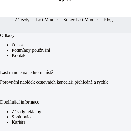
ok
ng
A
er
pp
Zájezdy
Last Minute
Super Last Minute
Blog
Odkazy
O nás
Podmínky používání
Kontakt
Last minute na jednom místě
Porovnání nabídek cestovních kanceláří přehledně a rychle.
Doplňující informace
Zásady reklamy
Spolupráce
Kariéra