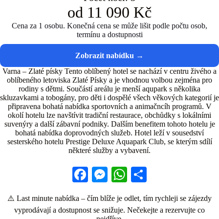
od 11 090 Kč
Cena za 1 osobu. Konečná cena se může lišit podle počtu osob,
termínu a dostupnosti
Varna – Zlaté písky Tento oblíbený hotel se nachází v centru živého a
oblíbeného letoviska Zlaté Písky a je vhodnou volbou zejména pro
rodiny s dětmi. Součástí areálu je menší aqupark s několika
skluzavkami a tobogány, pro děti i dospělé všech věkových kategorií je
připravena bohatá nabídka sportovních a animačncíh programů. V
okolí hotelu lze navštívit tradiční restaurace, obchůdky s lokálními
suvenýry a další zábavní podniky. Dalším benefitem tohoto hotelu je
bohatá nabídka doprovodných služeb. Hotel leží v sousedství
sesterského hotelu Prestige Deluxe Aquapark Club, se kterým sdílí
některé služby a vybavení.
Fa
M
W
S
ce
es
ha
ha
⚠️ Last minute nabídka – čím blíže je odlet, tím rychleji se zájezdy
bo
se
ts
re
vyprodávají a dostupnost se snižuje. Nečekejte a rezervujte co
nejdříve.