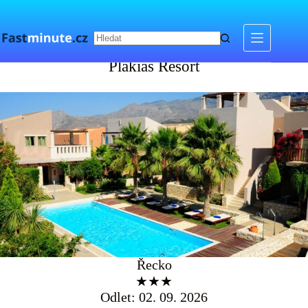
Skip
to
content
Plakias Resort
Plakias Resort
Řecko
★★★
Odlet: 02. 09. 2026