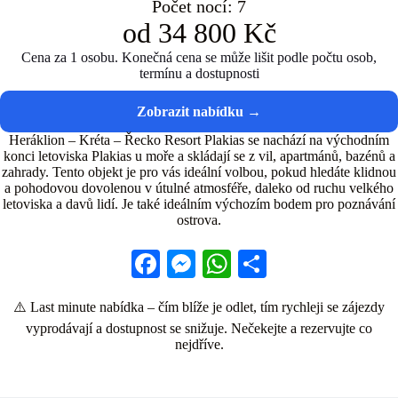
Počet nocí: 7
od 34 800 Kč
Cena za 1 osobu. Konečná cena se může lišit podle počtu osob,
termínu a dostupnosti
Heráklion – Kréta – Řecko Resort Plakias se nachází na východním
konci letoviska Plakias u moře a skládají se z vil, apartmánů, bazénů a
zahrady. Tento objekt je pro vás ideální volbou, pokud hledáte klidnou
a pohodovou dovolenou v útulné atmosféře, daleko od ruchu velkého
letoviska a davů lidí. Je také ideálním výchozím bodem pro poznávání
ostrova.
Fa
M
W
S
ce
es
ha
ha
⚠️ Last minute nabídka – čím blíže je odlet, tím rychleji se zájezdy
bo
se
ts
re
vyprodávají a dostupnost se snižuje. Nečekejte a rezervujte co
ok
ng
A
nejdříve.
er
pp