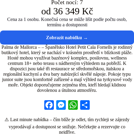
Počet nocí: 7
od 36 349 Kč
Cena za 1 osobu. Konečná cena se může lišit podle počtu osob,
termínu a dostupnosti
Palma de Mallorca – – Španělsko Hotel Petit Cala Fornells je rodinný
butikový hotel, který se nachází v krásném prostředí v blízkosti pláže.
Hosté mohou využívat bazénový komplex, posilovnu, wellness
centrum 18+ nebo terasu s nádherným výhledem na pobřeží. K
dispozici jsou také tři restaurace se středomořskou, italskou a
regionální kuchyní a dva bary nabízející skvělé nápoje. Pokoje typu
junior suite jsou komfortně zařízené a mají výhled na tyrkysové vody
moře. Objekt doporučujeme zejména těm, kteří hledají klidnou
dovolenou a útulnou atmosféru.
Fa
M
W
S
ce
es
ha
ha
⚠️ Last minute nabídka – čím blíže je odlet, tím rychleji se zájezdy
bo
se
ts
re
vyprodávají a dostupnost se snižuje. Nečekejte a rezervujte co
ok
ng
A
nejdříve.