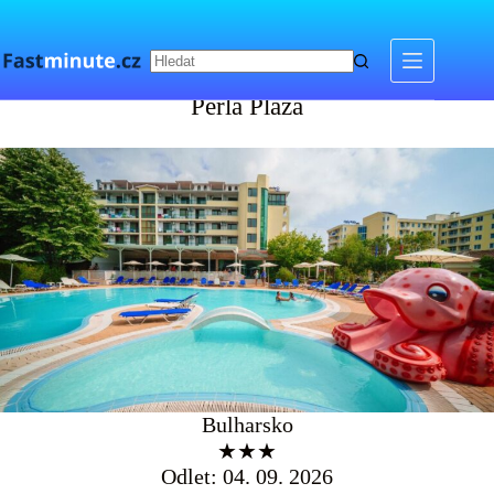
Skip
to
content
Perla Plaza
Perla Plaza
Bulharsko
★★★
Odlet: 04. 09. 2026