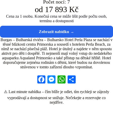
Počet nocí: 7
od 17 893 Kč
Cena za 1 osobu. Konečná cena se může lišit podle počtu osob,
termínu a dostupnosti
Burgas – Bulharská riviéra – Bulharsko Hotel Perla Plaza se nachází v
těsné blízkosti centra Primorska a sousedí s hotelem Perla Beach, za
nímž se nachází písečná pláž. Hotel je útulný a najdete v něm spoustu
aktivit pro děti i dospělé. Ti nejmenší mají volný vstup do nedalekého
aquaparku Aqualand Primorsko a také přístup na dětské hřiště. Hotel
doporučujeme zejména rodinám s dětmi, které budou na dovolenou
strávenou v tomto zařízení dlouho vzpomínat.
Fa
M
W
S
ce
es
ha
ha
⚠️ Last minute nabídka – čím blíže je odlet, tím rychleji se zájezdy
bo
se
ts
re
vyprodávají a dostupnost se snižuje. Nečekejte a rezervujte co
ok
ng
A
nejdříve.
er
pp