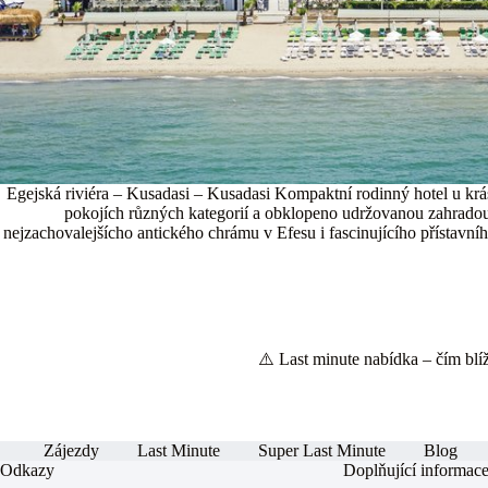
Egejská riviéra – Kusadasi – Kusadasi Kompaktní rodinný hotel u krás
pokojích různých kategorií a obklopeno udržovanou zahradou.Na
nejzachovalejšícho antického chrámu v Efesu i fascinujícího přístav
⚠️ Last minute nabídka – čím blíže
Zájezdy
Last Minute
Super Last Minute
Blog
Odkazy
Doplňující informac