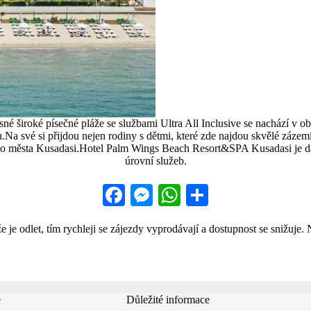
né široké písečné pláže se službami Ultra All Inclusive se nachází v o
 své si přijdou nejen rodiny s dětmi, které zde najdou skvělé zázemí, a
ního města Kusadasi.Hotel Palm Wings Beach Resort&SPA Kusadasi je dal
úrovní služeb.
Fa
M
W
S
ce
es
ha
ha
 je odlet, tím rychleji se zájezdy vyprodávají a dostupnost se snižuje. 
bo
se
ts
re
ok
ng
A
er
pp
e
Důležité informace