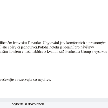
blíbeném letovisku Davutlar. Ubytování je v komfortních a prostorných
le i páry či jednotlivci.Poloha hotelu je ideální pro návštevy
ším hotelem v naší nabídce z kvalitní sítě Peninsula Group s vysokou
Nečekejte a rezervujte co nejdříve.
Vyberte si dovolenou