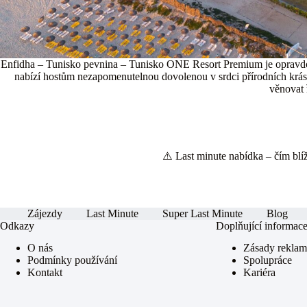
Enfidha – Tunisko pevnina – Tunisko ONE Resort Premium je opravdov
nabízí hostům nezapomenutelnou dovolenou v srdci přírodních krás
věnovat 
⚠️ Last minute nabídka – čím blíže
Zájezdy
Last Minute
Super Last Minute
Blog
Odkazy
Doplňující informac
O nás
Zásady rekla
Podmínky používání
Spolupráce
Kontakt
Kariéra