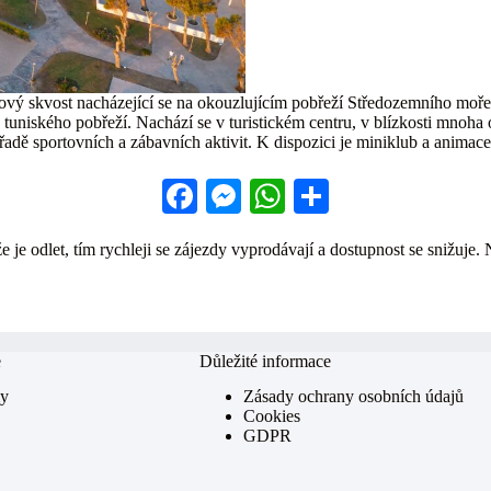
ý skvost nacházející se na okouzlujícím pobřeží Středozemního moře 
 tuniského pobřeží. Nachází se v turistickém centru, v blízkosti mno
řadě sportovních a zábavních aktivit. K dispozici je miniklub a animace 
Fa
M
W
S
ce
es
ha
ha
 je odlet, tím rychleji se zájezdy vyprodávají a dostupnost se snižuje. 
bo
se
ts
re
ok
ng
A
er
pp
e
Důležité informace
my
Zásady ochrany osobních údajů
Cookies
GDPR