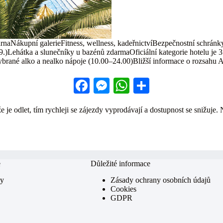
ákupní galerieFitness, wellness, kadeřnictvíBezpečnostní schránky n
.)Lehátka a slunečníky u bazénů zdarmaOficiální kategorie hotelu je 3
ybrané alko a nealko nápoje (10.00–24.00)Bližší informace o rozsahu Al
Fa
M
W
S
ce
es
ha
ha
 je odlet, tím rychleji se zájezdy vyprodávají a dostupnost se snižuje. 
bo
se
ts
re
ok
ng
A
er
pp
e
Důležité informace
my
Zásady ochrany osobních údajů
Cookies
GDPR