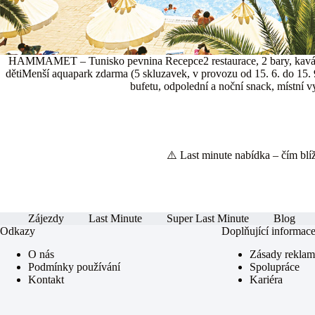
HAMMAMET – Tunisko pevnina Recepce2 restaurace, 2 bary, kavárnaN
dětiMenší aquapark zdarma (5 skluzavek, v provozu od 15. 6. do 15. 9
bufetu, odpolední a noční snack, místní v
⚠️ Last minute nabídka – čím blíže
Zájezdy
Last Minute
Super Last Minute
Blog
Odkazy
Doplňující informac
O nás
Zásady rekla
Podmínky používání
Spolupráce
Kontakt
Kariéra