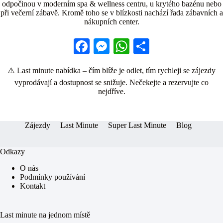
odpočinou v moderním spa & wellness centru, u krytého bazénu nebo
při večerní zábavě. Kromě toho se v blízkosti nachází řada zábavních a
nákupních center.
Fa
M
W
S
ce
es
ha
ha
⚠️ Last minute nabídka – čím blíže je odlet, tím rychleji se zájezdy
bo
se
ts
re
vyprodávají a dostupnost se snižuje. Nečekejte a rezervujte co
ok
ng
A
nejdříve.
er
pp
Zájezdy
Last Minute
Super Last Minute
Blog
Odkazy
O nás
Podmínky používání
Kontakt
Last minute na jednom místě