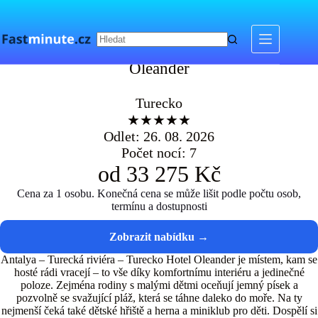
Skip
to
content
Oleander
Oleander
Turecko
★★★★★
Odlet: 26. 08. 2026
Počet nocí: 7
od 33 275 Kč
Cena za 1 osobu. Konečná cena se může lišit podle počtu osob,
termínu a dostupnosti
Antalya – Turecká riviéra – Turecko Hotel Oleander je místem, kam se
hosté rádi vracejí – to vše díky komfortnímu interiéru a jedinečné
poloze. Zejména rodiny s malými dětmi oceňují jemný písek a
pozvolně se svažující pláž, která se táhne daleko do moře. Na ty
nejmenší čeká také dětské hřiště a herna a miniklub pro děti. Dospělí si