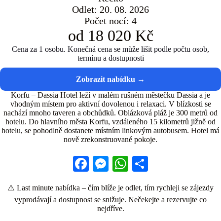
Odlet: 20. 08. 2026
Počet nocí: 4
od 18 020 Kč
Cena za 1 osobu. Konečná cena se může lišit podle počtu osob,
termínu a dostupnosti
Korfu – Dassia Hotel leží v malém rušném městečku Dassia a je
vhodným místem pro aktivní dovolenou i relaxaci. V blízkosti se
nachází mnoho taveren a obchůdků. Oblázková pláž je 300 metrů od
hotelu. Do hlavního města Korfu, vzdáleného 15 kilometrů jižně od
hotelu, se pohodlně dostanete místním linkovým autobusem. Hotel má
nově zrekonstruované pokoje.
Fa
M
W
S
ce
es
ha
ha
⚠️ Last minute nabídka – čím blíže je odlet, tím rychleji se zájezdy
bo
se
ts
re
vyprodávají a dostupnost se snižuje. Nečekejte a rezervujte co
ok
ng
A
nejdříve.