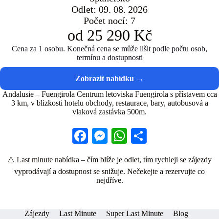
Odlet: 09. 08. 2026
Počet nocí: 7
od 25 290 Kč
Cena za 1 osobu. Konečná cena se může lišit podle počtu osob,
termínu a dostupnosti
Andalusie – Fuengirola Centrum letoviska Fuengirola s přístavem cca
3 km, v blízkosti hotelu obchody, restaurace, bary, autobusová a
vlaková zastávka 500m.
Fa
M
W
S
ce
es
ha
ha
⚠️ Last minute nabídka – čím blíže je odlet, tím rychleji se zájezdy
bo
se
ts
re
vyprodávají a dostupnost se snižuje. Nečekejte a rezervujte co
ok
ng
A
nejdříve.
er
pp
Zájezdy
Last Minute
Super Last Minute
Blog