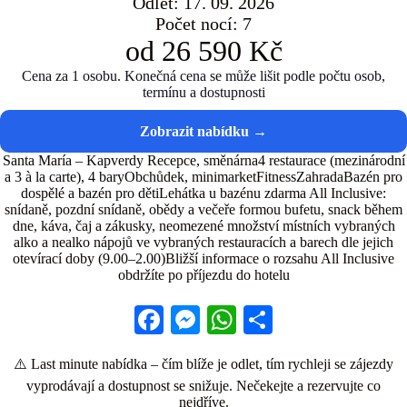
Odlet: 17. 09. 2026
Počet nocí: 7
od 26 590 Kč
Cena za 1 osobu. Konečná cena se může lišit podle počtu osob,
termínu a dostupnosti
Santa María – Kapverdy Recepce, směnárna4 restaurace (mezinárodní
a 3 à la carte), 4 baryObchůdek, minimarketFitnessZahradaBazén pro
dospělé a bazén pro dětiLehátka u bazénu zdarma All Inclusive:
snídaně, pozdní snídaně, obědy a večeře formou bufetu, snack během
dne, káva, čaj a zákusky, neomezené množství místních vybraných
alko a nealko nápojů ve vybraných restauracích a barech dle jejich
otevírací doby (9.00⁠–⁠2.00)Bližší informace o rozsahu All Inclusive
obdržíte po příjezdu do hotelu
Fa
M
W
S
ce
es
ha
ha
⚠️ Last minute nabídka – čím blíže je odlet, tím rychleji se zájezdy
bo
se
ts
re
vyprodávají a dostupnost se snižuje. Nečekejte a rezervujte co
ok
ng
A
nejdříve.