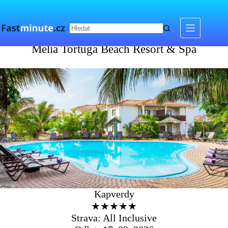
Skip
to
content
Meliá Tortuga Beach Resort & Spa
Meliá Tortuga Beach Resort & Spa
Kapverdy
★★★★★
Strava: All Inclusive