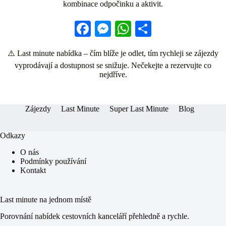
kombinace odpočinku a aktivit.
Fa
M
W
S
ce
es
ha
ha
⚠️ Last minute nabídka – čím blíže je odlet, tím rychleji se zájezdy
bo
se
ts
re
vyprodávají a dostupnost se snižuje. Nečekejte a rezervujte co
ok
ng
A
nejdříve.
er
pp
Zájezdy
Last Minute
Super Last Minute
Blog
Odkazy
O nás
Podmínky používání
Kontakt
Last minute na jednom místě
Porovnání nabídek cestovních kanceláří přehledně a rychle.