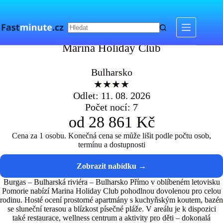
Skip
to
content
Marina Holiday Club
Marina Holiday Club
Bulharsko
★★★★
Odlet: 11. 08. 2026
Počet nocí: 7
od 28 861 Kč
Cena za 1 osobu. Konečná cena se může lišit podle počtu osob,
termínu a dostupnosti
Burgas – Bulharská riviéra – Bulharsko Přímo v oblíbeném letovisku
Pomorie nabízí Marina Holiday Club pohodlnou dovolenou pro celou
rodinu. Hosté ocení prostorné apartmány s kuchyňským koutem, bazén
se sluneční terasou a blízkost písečné pláže. V areálu je k dispozici
také restaurace, wellness centrum a aktivity pro děti – dokonalá