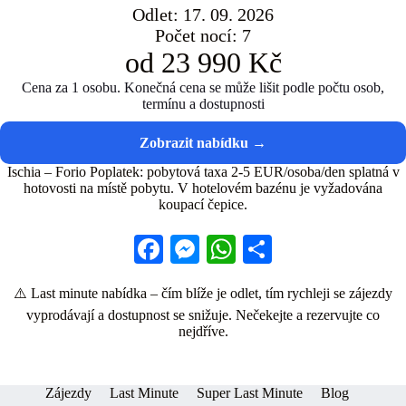
Odlet: 17. 09. 2026
Počet nocí: 7
od 23 990 Kč
Cena za 1 osobu. Konečná cena se může lišit podle počtu osob,
termínu a dostupnosti
Ischia – Forio Poplatek: pobytová taxa 2-5 EUR/osoba/den splatná v
hotovosti na místě pobytu. V hotelovém bazénu je vyžadována
koupací čepice.
Fa
M
W
S
ce
es
ha
ha
⚠️ Last minute nabídka – čím blíže je odlet, tím rychleji se zájezdy
bo
se
ts
re
vyprodávají a dostupnost se snižuje. Nečekejte a rezervujte co
ok
ng
A
nejdříve.
er
pp
Zájezdy
Last Minute
Super Last Minute
Blog