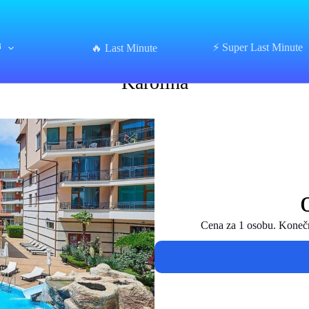
⏰
⚡ Super Last Minute
Karolina
🔥 Last Minute
Karolina
Cena za 1 osobu. Konečná