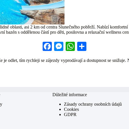
lidné oblasti, asi 2 km od centra Slunečného pobřeží. Nabízí komfortní
vní bazén s oddělenou částí pro děti, posilovna a relaxační wellness ce
Fa
M
W
S
ce
es
ha
ha
 je odlet, tím rychleji se zájezdy vyprodávají a dostupnost se snižuje. 
bo
se
ts
re
ok
ng
A
er
pp
e
Důležité informace
my
Zásady ochrany osobních údajů
Cookies
GDPR