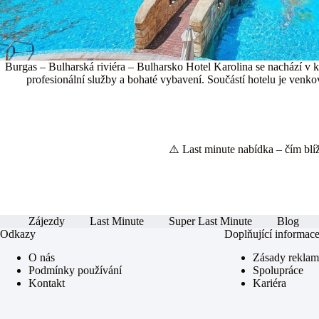
Burgas – Bulharská riviéra – Bulharsko Hotel Karolina se nachází v k
profesionální služby a bohaté vybavení. Součástí hotelu je venko
⚠️ Last minute nabídka – čím blíže
Zájezdy
Last Minute
Super Last Minute
Blog
Odkazy
Doplňující informac
O nás
Zásady rekla
Podmínky používání
Spolupráce
Kontakt
Kariéra