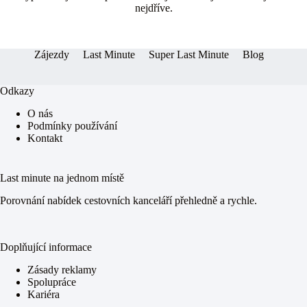
ok
ng
A
nejdříve.
er
pp
Zájezdy
Last Minute
Super Last Minute
Blog
Odkazy
O nás
Podmínky používání
Kontakt
Last minute na jednom místě
Porovnání nabídek cestovních kanceláří přehledně a rychle.
Doplňující informace
Zásady reklamy
Spolupráce
Kariéra