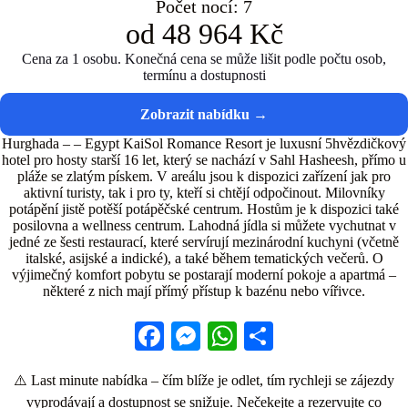
Počet nocí: 7
od 48 964 Kč
Cena za 1 osobu. Konečná cena se může lišit podle počtu osob,
termínu a dostupnosti
Hurghada – – Egypt KaiSol Romance Resort je luxusní 5hvězdičkový
hotel pro hosty starší 16 let, který se nachází v Sahl Hasheesh, přímo u
pláže se zlatým pískem. V areálu jsou k dispozici zařízení jak pro
aktivní turisty, tak i pro ty, kteří si chtějí odpočinout. Milovníky
potápění jistě potěší potápěčské centrum. Hostům je k dispozici také
posilovna a wellness centrum. Lahodná jídla si můžete vychutnat v
jedné ze šesti restaurací, které servírují mezinárodní kuchyni (včetně
italské, asijské a indické), a také během tematických večerů. O
výjimečný komfort pobytu se postarají moderní pokoje a apartmá –
některé z nich mají přímý přístup k bazénu nebo vířivce.
Fa
M
W
S
ce
es
ha
ha
⚠️ Last minute nabídka – čím blíže je odlet, tím rychleji se zájezdy
bo
se
ts
re
vyprodávají a dostupnost se snižuje. Nečekejte a rezervujte co