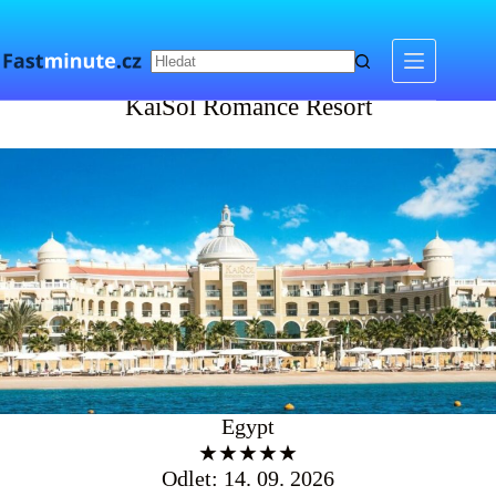
Skip
to
content
KaiSol Romance Resort
KaiSol Romance Resort
Egypt
★★★★★
Odlet: 14. 09. 2026