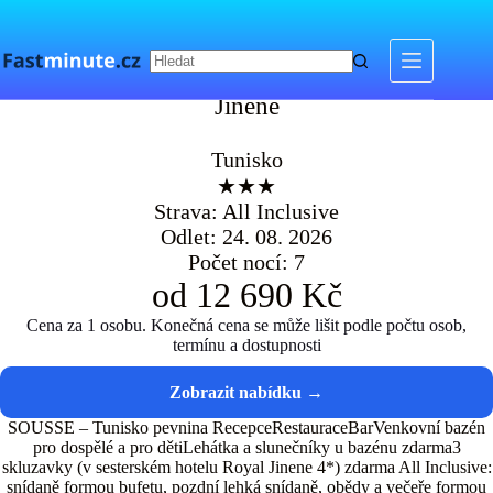
Skip
to
content
Jinene
Jinene
Tunisko
★★★
Strava: All Inclusive
Odlet: 24. 08. 2026
Počet nocí: 7
od 12 690 Kč
Cena za 1 osobu. Konečná cena se může lišit podle počtu osob,
termínu a dostupnosti
SOUSSE – Tunisko pevnina RecepceRestauraceBarVenkovní bazén
pro dospělé a pro dětiLehátka a slunečníky u bazénu zdarma3
skluzavky (v sesterském hotelu Royal Jinene 4*) zdarma All Inclusive:
snídaně formou bufetu, pozdní lehká snídaně, obědy a večeře formou