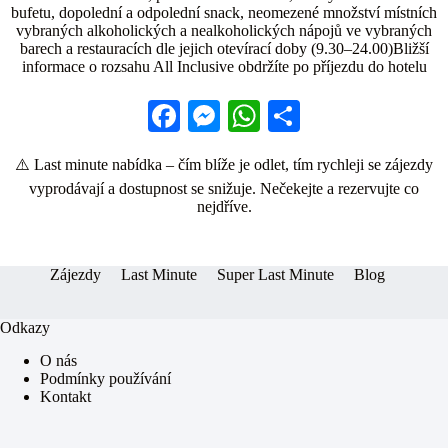
bufetu, dopolední a odpolední snack, neomezené množství místních
vybraných alkoholických a nealkoholických nápojů ve vybraných
barech a restauracích dle jejich otevírací doby (9.30–24.00)Bližší
informace o rozsahu All Inclusive obdržíte po příjezdu do hotelu
Fa
M
W
S
ce
es
ha
ha
⚠️ Last minute nabídka – čím blíže je odlet, tím rychleji se zájezdy
bo
se
ts
re
vyprodávají a dostupnost se snižuje. Nečekejte a rezervujte co
ok
ng
A
nejdříve.
er
pp
Zájezdy
Last Minute
Super Last Minute
Blog
Odkazy
O nás
Podmínky používání
Kontakt