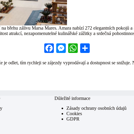
a břehu zálivu Marsa Mares. Amara nabízí 272 elegantních pokojů a ap
ost atrakcí, nezapomenutelné kulinářské zážitky a srdečná pohostinnost
Fa
M
W
S
ce
es
ha
ha
 je odlet, tím rychleji se zájezdy vyprodávají a dostupnost se snižuje. 
bo
se
ts
re
ok
ng
A
er
pp
e
Důležité informace
my
Zásady ochrany osobních údajů
Cookies
GDPR