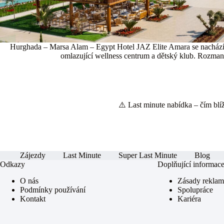
Hurghada – Marsa Alam – Egypt Hotel JAZ Elite Amara se nachází n
omlazující wellness centrum a dětský klub. Rozmanit
⚠️ Last minute nabídka – čím blíže
Zájezdy
Last Minute
Super Last Minute
Blog
Odkazy
Doplňující informac
O nás
Zásady rekla
Podmínky používání
Spolupráce
Kontakt
Kariéra