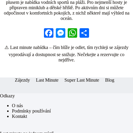
plusem je nabídka vodních sportů na pláži. Pro nejmenší hosty je
připraven miniklub a dětské hřiště. Po aktivním dni si můžete
odpočinout v komfortních pokojích, z nichž některé mají výhled na
oceán.
Fa
M
W
S
ce
es
ha
ha
⚠️ Last minute nabídka – čím blíže je odlet, tím rychleji se zájezdy
bo
se
ts
re
vyprodávají a dostupnost se snižuje. Nečekejte a rezervujte co
ok
ng
A
nejdříve.
er
pp
Zájezdy
Last Minute
Super Last Minute
Blog
Odkazy
O nás
Podmínky používání
Kontakt