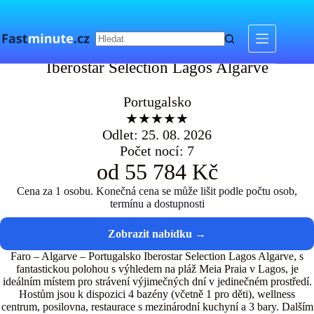
Skip
to
content
Iberostar Selection Lagos Algarve
Iberostar Selection Lagos Algarve
Portugalsko
★★★★★
Odlet: 25. 08. 2026
Počet nocí: 7
od 55 784 Kč
Cena za 1 osobu. Konečná cena se může lišit podle počtu osob,
termínu a dostupnosti
Faro – Algarve – Portugalsko Iberostar Selection Lagos Algarve, s
fantastickou polohou s výhledem na pláž Meia Praia v Lagos, je
ideálním místem pro strávení výjimečných dní v jedinečném prostředí.
Hostům jsou k dispozici 4 bazény (včetně 1 pro děti), wellness
centrum, posilovna, restaurace s mezinárodní kuchyní a 3 bary. Dalším