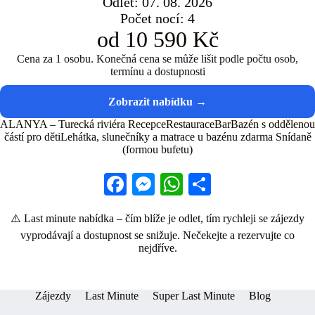
Odlet: 07. 08. 2026
Počet nocí: 4
od 10 590 Kč
Cena za 1 osobu. Konečná cena se může lišit podle počtu osob,
termínu a dostupnosti
ALANYA – Turecká riviéra RecepceRestauraceBarBazén s oddělenou
částí pro dětiLehátka, slunečníky a matrace u bazénu zdarma Snídaně
(formou bufetu)
Fa
M
W
S
ce
es
ha
ha
⚠️ Last minute nabídka – čím blíže je odlet, tím rychleji se zájezdy
bo
se
ts
re
vyprodávají a dostupnost se snižuje. Nečekejte a rezervujte co
ok
ng
A
nejdříve.
er
pp
Zájezdy
Last Minute
Super Last Minute
Blog