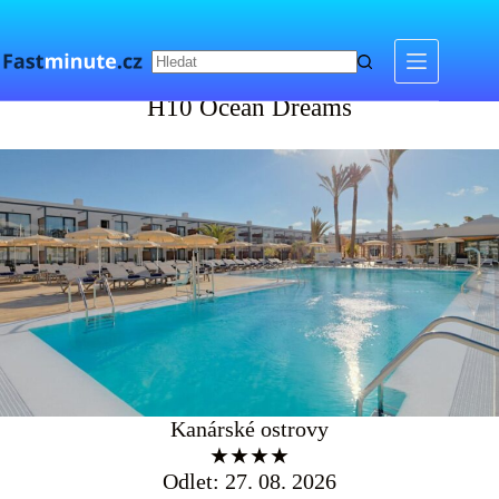
Skip
to
content
H10 Ocean Dreams
H10 Ocean Dreams
Kanárské ostrovy
★★★★
Odlet: 27. 08. 2026