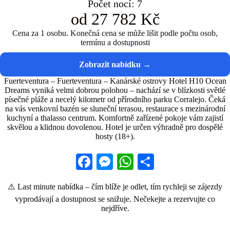
Počet nocí: 7
od 27 782 Kč
Cena za 1 osobu. Konečná cena se může lišit podle počtu osob,
termínu a dostupnosti
Fuerteventura – Fuerteventura – Kanárské ostrovy Hotel H10 Ocean
Dreams vyniká velmi dobrou polohou – nachází se v blízkosti světlé
písečné pláže a necelý kilometr od přírodního parku Corralejo. Čeká
na vás venkovní bazén se sluneční terasou, restaurace s mezinárodní
kuchyní a thalasso centrum. Komfortně zařízené pokoje vám zajistí
skvělou a klidnou dovolenou. Hotel je určen výhradně pro dospělé
hosty (18+).
Fa
M
W
S
ce
es
ha
ha
⚠️ Last minute nabídka – čím blíže je odlet, tím rychleji se zájezdy
bo
se
ts
re
vyprodávají a dostupnost se snižuje. Nečekejte a rezervujte co
ok
ng
A
nejdříve.
er
pp