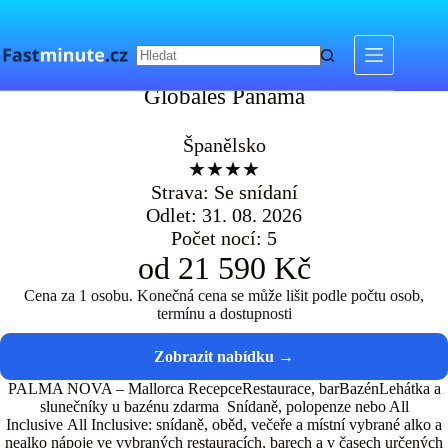
Skip
to
content
Globales Panama
Globales Panama
Španělsko
★★★★
Strava: Se snídaní
Odlet: 31. 08. 2026
Počet nocí: 5
od 21 590 Kč
Cena za 1 osobu. Konečná cena se může lišit podle počtu osob,
termínu a dostupnosti
PALMA NOVA – Mallorca RecepceRestaurace, barBazénLehátka a
slunečníky u bazénu zdarma Snídaně, polopenze nebo All
Inclusive All Inclusive: snídaně, oběd, večeře a místní vybrané alko a
nealko nápoje ve vybraných restauracích, barech a v časech určených