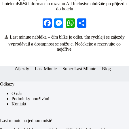
hotelemBližší informace o rozsahu All Inclusive obdržíte po příjezdu
do hotelu
Fa
M
W
S
ce
es
ha
ha
⚠️ Last minute nabídka – čím blíže je odlet, tím rychleji se zájezdy
bo
se
ts
re
vyprodávají a dostupnost se snižuje. Nečekejte a rezervujte co
ok
ng
A
nejdříve.
er
pp
Zájezdy
Last Minute
Super Last Minute
Blog
Odkazy
O nás
Podmínky používání
Kontakt
Last minute na jednom místě