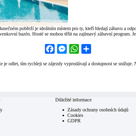
nečném pobřeží je ideálním místem pro ty, kteří hledají zábavu a odp
a a venkovní bazén. Hosté se mohou těšit na zajímavý zábavní program.
Fa
M
W
S
ce
es
ha
ha
 je odlet, tím rychleji se zájezdy vyprodávají a dostupnost se snižuje. 
bo
se
ts
re
ok
ng
A
er
pp
e
Důležité informace
my
Zásady ochrany osobních údajů
Cookies
GDPR