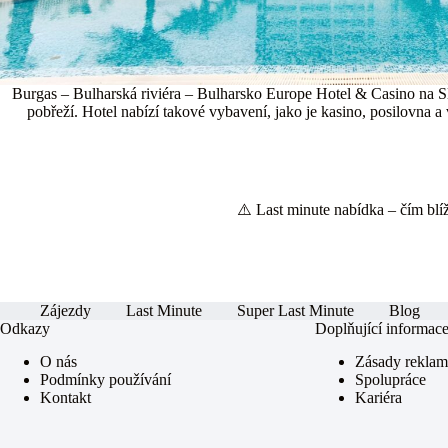
Burgas – Bulharská riviéra – Bulharsko Europe Hotel & Casino na Slu
pobřeží. Hotel nabízí takové vybavení, jako je kasino, posilovn
⚠️ Last minute nabídka – čím blíže
Zájezdy
Last Minute
Super Last Minute
Blog
Odkazy
Doplňující informac
O nás
Zásady rekla
Podmínky používání
Spolupráce
Kontakt
Kariéra