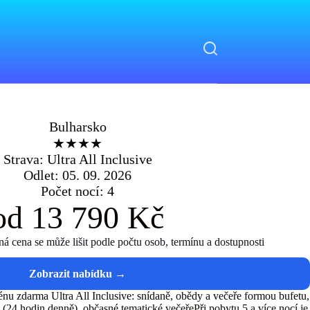
Bulharsko
★★★★
Strava: Ultra All Inclusive
Odlet: 05. 09. 2026
Počet nocí: 4
od 13 790 Kč
 cena se může lišit podle počtu osob, termínu a dostupnosti
 zdarma Ultra All Inclusive: snídaně, obědy a večeře formou bufetu,
(24 hodin denně), občasné tematické večeřePři pobytu 5 a více nocí je