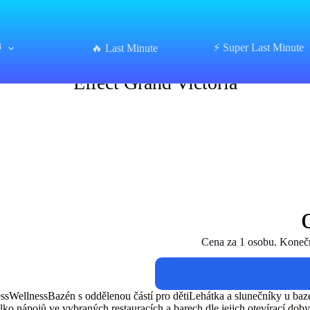
⏰
⚡ Super Last Minute
Effect Grand Victoria
🔥 Last Minute
Effect Grand Victoria
Cena za 1 osobu. Konečná
llnessBazén s oddělenou částí pro dětiLehátka a slunečníky u bazénu
 nápojů ve vybraných restauracích a barech dle jejich otevírací doby 