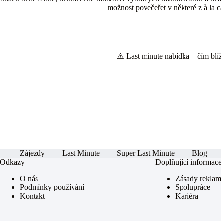
možnost povečeřet v některé z à la ca
⚠️ Last minute nabídka – čím blíže
Zájezdy
Last Minute
Super Last Minute
Blog
Odkazy
Doplňující informac
O nás
Zásady rekla
Podmínky používání
Spolupráce
Kontakt
Kariéra