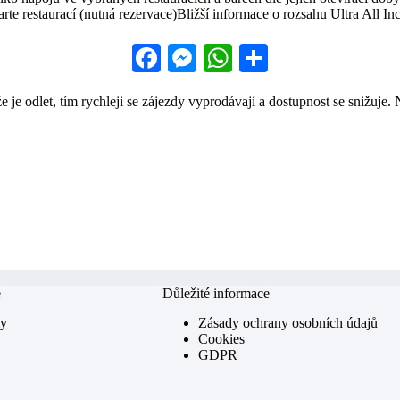
rte restaurací (nutná rezervace)Bližší informace o rozsahu Ultra All In
Fa
M
W
S
ce
es
ha
ha
 je odlet, tím rychleji se zájezdy vyprodávají a dostupnost se snižuje. 
bo
se
ts
re
ok
ng
A
er
pp
e
Důležité informace
my
Zásady ochrany osobních údajů
Cookies
GDPR