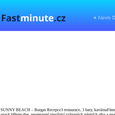
Skip
to
content
✈️ Zájezdy 
SUNNY BEACH – Burgas Recepce3 restaurace, 3 bary, kavárnaFitnessWe
snack během dne, neomezené množství vybraných místních alko a nealko