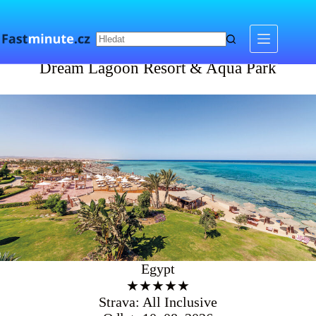
Skip
to
content
Dream Lagoon Resort & Aqua Park
Dream Lagoon Resort & Aqua Park
Egypt
★★★★★
Strava: All Inclusive