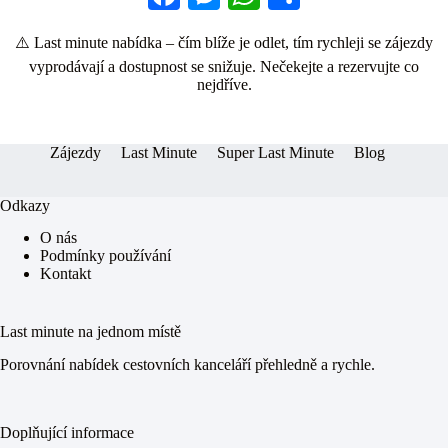
ce
es
ha
ha
⚠️ Last minute nabídka – čím blíže je odlet, tím rychleji se zájezdy
bo
se
ts
re
vyprodávají a dostupnost se snižuje. Nečekejte a rezervujte co
ok
ng
A
nejdříve.
er
pp
Zájezdy
Last Minute
Super Last Minute
Blog
Odkazy
O nás
Podmínky používání
Kontakt
Last minute na jednom místě
Porovnání nabídek cestovních kanceláří přehledně a rychle.
Doplňující informace