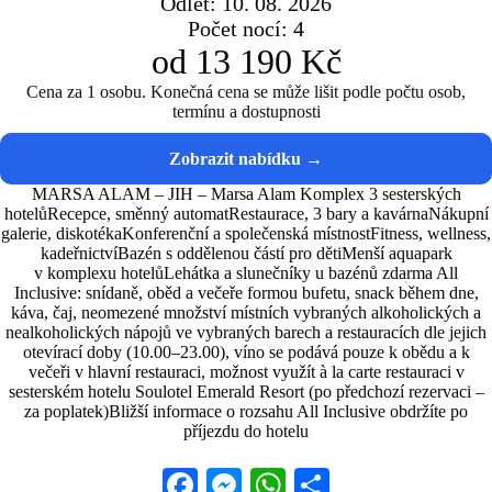
Odlet: 10. 08. 2026
Počet nocí: 4
od 13 190 Kč
Cena za 1 osobu. Konečná cena se může lišit podle počtu osob,
termínu a dostupnosti
MARSA ALAM – JIH – Marsa Alam Komplex 3 sesterských
hotelůRecepce, směnný automatRestaurace, 3 bary a kavárnaNákupní
galerie, diskotékaKonferenční a společenská místnostFitness, wellness,
kadeřnictvíBazén s oddělenou částí pro dětiMenší aquapark
v komplexu hotelůLehátka a slunečníky u bazénů zdarma All
Inclusive: snídaně, oběd a večeře formou bufetu, snack během dne,
káva, čaj, neomezené množství místních vybraných alkoholických a
nealkoholických nápojů ve vybraných barech a restauracích dle jejich
otevírací doby (10.00–23.00), víno se podává pouze k obědu a k
večeři v hlavní restauraci, možnost využít à la carte restauraci v
sesterském hotelu Soulotel Emerald Resort (po předchozí rezervaci –
za poplatek)Bližší informace o rozsahu All Inclusive obdržíte po
příjezdu do hotelu
Fa
M
W
S