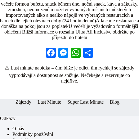
večeře formou bufetu, snack během dne, noční snack, káva a zákusky,
zmrzlina, neomezené množství vybraných místních i některých
importovaných alko a nealko nápojů ve vybraných restauracích a
barech dle jejich otevírací doby (24 hodin denně)À la carte restaurace a
donáška na pokoj jsou za poplatekU večeří je vyžadováno formálnější
oblečení Bližší informace o rozsahu Ultra All Inclusive obdržíte po
příjezdu do hotelu
Fa
M
W
S
ce
es
ha
ha
⚠️ Last minute nabídka – čím blíže je odlet, tím rychleji se zájezdy
bo
se
ts
re
vyprodávají a dostupnost se snižuje. Nečekejte a rezervujte co
ok
ng
A
nejdříve.
er
pp
Zájezdy
Last Minute
Super Last Minute
Blog
Odkazy
O nás
Podmínky používání