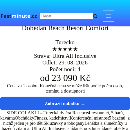
Skip
to
content
Dobedan Beach Resort Comfort
Dobedan Beach Resort Comfort
Turecko
★★★★★
Strava: Ultra All Inclusive
Odlet: 29. 08. 2026
Počet nocí: 4
od 23 090 Kč
Cena za 1 osobu. Konečná cena se může lišit podle počtu osob,
termínu a dostupnosti
SIDE COLAKLI – Turecká riviéra Recepce4 restaurací, 5 barů,
kavárnaObchůdkyFitness, kadeřnictvíKonferenční místnost5 bazénů, z
nichž jeden je pro dětiSkluzavky a toboganyLehátka a slunečníky u
bazénů zdarma Ultra All Inclusive: snídaně, pozdní snídaně, obědy a