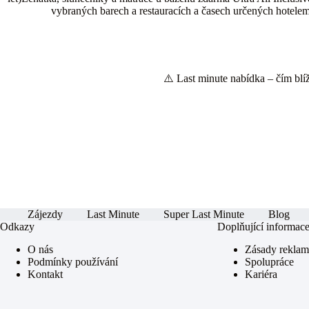
vybraných barech a restauracích a časech určených hotelem, 
⚠️ Last minute nabídka – čím blíže
Zájezdy
Last Minute
Super Last Minute
Blog
Odkazy
Doplňující informac
O nás
Zásady rekla
Podmínky používání
Spolupráce
Kontakt
Kariéra