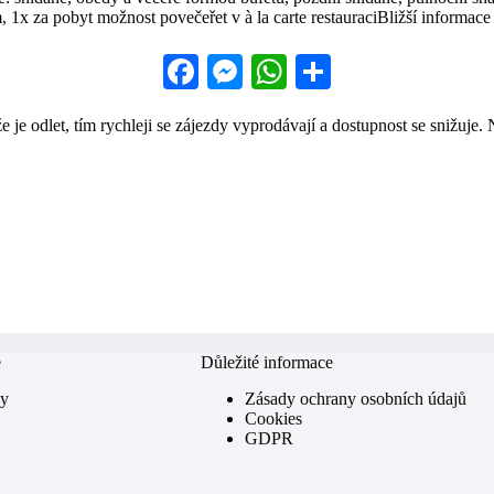
1x za pobyt možnost povečeřet v à la carte restauraciBližší informace 
Fa
M
W
S
ce
es
ha
ha
 je odlet, tím rychleji se zájezdy vyprodávají a dostupnost se snižuje. 
bo
se
ts
re
ok
ng
A
er
pp
e
Důležité informace
my
Zásady ochrany osobních údajů
Cookies
GDPR