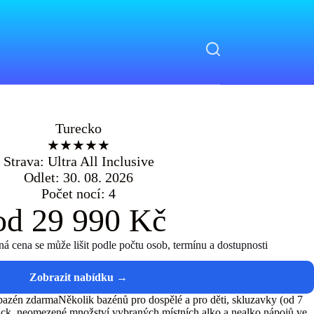
Turecko
★★★★★
Strava: Ultra All Inclusive
Odlet: 30. 08. 2026
Počet nocí: 4
od 29 990 Kč
 cena se může lišit podle počtu osob, termínu a dostupnosti
bazén zdarmaNěkolik bazénů pro dospělé a pro děti, skluzavky (od 7
snack, neomezené množství vybraných místních alko a nealko nápojů ve