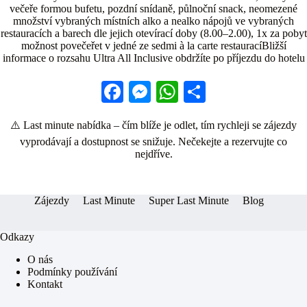
večeře formou bufetu, pozdní snídaně, půlnoční snack, neomezené
množství vybraných místních alko a nealko nápojů ve vybraných
restauracích a barech dle jejich otevírací doby (8.00–2.00), 1x za pobyt
možnost povečeřet v jedné ze sedmi à la carte restauracíBližší
informace o rozsahu Ultra All Inclusive obdržíte po příjezdu do hotelu
Fa
M
W
S
ce
es
ha
ha
⚠️ Last minute nabídka – čím blíže je odlet, tím rychleji se zájezdy
bo
se
ts
re
vyprodávají a dostupnost se snižuje. Nečekejte a rezervujte co
ok
ng
A
nejdříve.
er
pp
Zájezdy
Last Minute
Super Last Minute
Blog
Odkazy
O nás
Podmínky používání
Kontakt