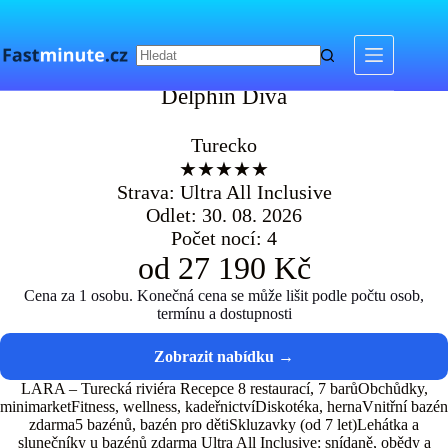
Skip
to
content
Delphin Diva
Delphin Diva
Turecko
★★★★★
Strava: Ultra All Inclusive
Odlet: 30. 08. 2026
Počet nocí: 4
od 27 190 Kč
Cena za 1 osobu. Konečná cena se může lišit podle počtu osob,
termínu a dostupnosti
LARA – Turecká riviéra Recepce 8 restaurací, 7 barůObchůdky,
minimarketFitness, wellness, kadeřnictvíDiskotéka, hernaVnitřní bazén
zdarma5 bazénů, bazén pro dětiSkluzavky (od 7 let)Lehátka a
slunečníky u bazénů zdarma Ultra All Inclusive: snídaně, obědy a