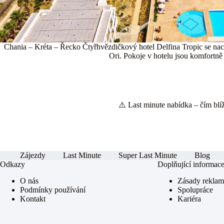
Chania – Kréta – Řecko Čtyřhvězdičkový hotel Delfina Tropic se nachá
Ori. Pokoje v hotelu jsou komfortně 
⚠️ Last minute nabídka – čím blíže
Zájezdy
Last Minute
Super Last Minute
Blog
Odkazy
Doplňující informac
O nás
Zásady rekla
Podmínky používání
Spolupráce
Kontakt
Kariéra