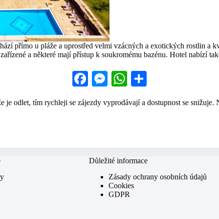
zí přímo u pláže a uprostřed velmi vzácných a exotických rostlin a kv
zařízené a některé mají přístup k soukromému bazénu. Hotel nabízí také 
Fa
M
W
S
ce
es
ha
ha
 je odlet, tím rychleji se zájezdy vyprodávají a dostupnost se snižuje. 
bo
se
ts
re
ok
ng
A
er
pp
e
Důležité informace
my
Zásady ochrany osobních údajů
Cookies
GDPR