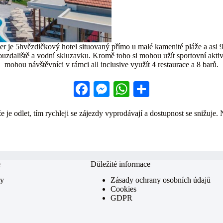
 je 5hvězdičkový hotel situovaný přímo u malé kamenité pláže a asi 
ouzdaliště a vodní skluzavku. Kromě toho si mohou užít sportovní aktiv
mohou návštěvníci v rámci all inclusive využít 4 restaurace a 8 barů.
Fa
M
W
S
ce
es
ha
ha
 je odlet, tím rychleji se zájezdy vyprodávají a dostupnost se snižuje. 
bo
se
ts
re
ok
ng
A
er
pp
e
Důležité informace
my
Zásady ochrany osobních údajů
Cookies
GDPR