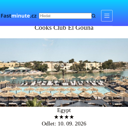
Skip
to
content
Cooks Club El Gouna
Cooks Club El Gouna
Egypt
★★★★
Odlet: 10. 09. 2026