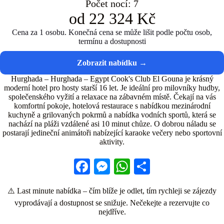
Počet nocí: 7
od 22 324 Kč
Cena za 1 osobu. Konečná cena se může lišit podle počtu osob,
termínu a dostupnosti
Hurghada – Hurghada – Egypt Cook's Club El Gouna je krásný
moderní hotel pro hosty starší 16 let. Je ideální pro milovníky hudby,
společenského vyžití a relaxace na zábavném místě. Čekají na vás
komfortní pokoje, hotelová restaurace s nabídkou mezinárodní
kuchyně a grilovaných pokrmů a nabídka vodních sportů, která se
nachází na pláži vzdálené asi 10 minut chůze. O dobrou náladu se
postarají jedineční animátoři nabízející karaoke večery nebo sportovní
aktivity.
Fa
M
W
S
ce
es
ha
ha
⚠️ Last minute nabídka – čím blíže je odlet, tím rychleji se zájezdy
bo
se
ts
re
vyprodávají a dostupnost se snižuje. Nečekejte a rezervujte co
ok
ng
A
nejdříve.