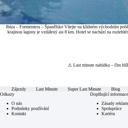
Ibiza – Formentera – Španělsko Vítejte na klidném východním pobře
krajinou laguny je vzdálený asi 8 km. Hotel se nachází na rozlehl
⚠️ Last minute nabídka – čím blíže
Zájezdy
Last Minute
Super Last Minute
Blog
Odkazy
Doplňující informac
O nás
Zásady rekla
Podmínky používání
Spolupráce
Kontakt
Kariéra