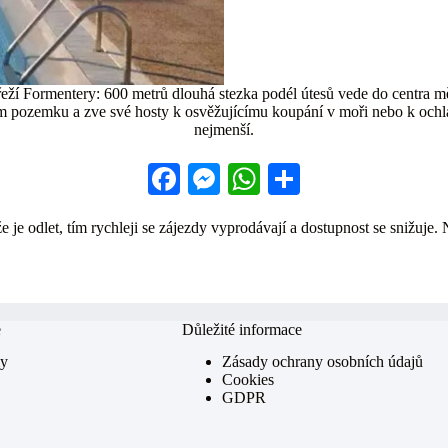
ží Formentery: 600 metrů dlouhá stezka podél útesů vede do centra mě
ém pozemku a zve své hosty k osvěžujícímu koupání v moři nebo k ochla
nejmenší.
Fa
M
W
S
ce
es
ha
ha
 je odlet, tím rychleji se zájezdy vyprodávají a dostupnost se snižuje. 
bo
se
ts
re
ok
ng
A
er
pp
e
Důležité informace
my
Zásady ochrany osobních údajů
Cookies
GDPR