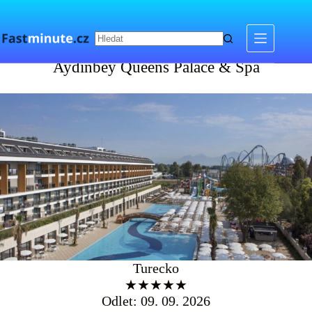
Skip
to
content
Aydinbey Queens Palace & Spa
Aydinbey Queens Palace & Spa
Turecko
★★★★★
Odlet: 09. 09. 2026