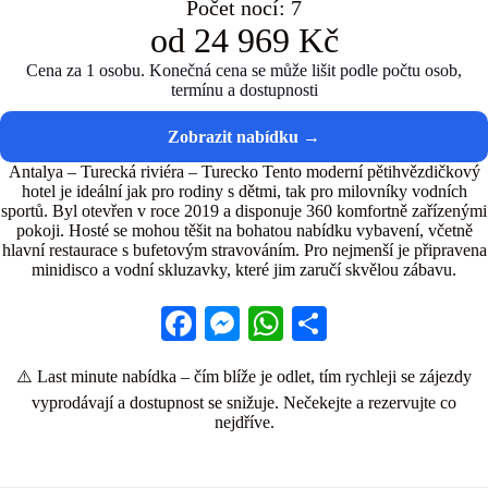
Počet nocí: 7
od 24 969 Kč
Cena za 1 osobu. Konečná cena se může lišit podle počtu osob,
termínu a dostupnosti
Antalya – Turecká riviéra – Turecko Tento moderní pětihvězdičkový
hotel je ideální jak pro rodiny s dětmi, tak pro milovníky vodních
sportů. Byl otevřen v roce 2019 a disponuje 360 komfortně zařízenými
pokoji. Hosté se mohou těšit na bohatou nabídku vybavení, včetně
hlavní restaurace s bufetovým stravováním. Pro nejmenší je připravena
minidisco a vodní skluzavky, které jim zaručí skvělou zábavu.
Fa
M
W
S
ce
es
ha
ha
⚠️ Last minute nabídka – čím blíže je odlet, tím rychleji se zájezdy
bo
se
ts
re
vyprodávají a dostupnost se snižuje. Nečekejte a rezervujte co
ok
ng
A
nejdříve.
er
pp