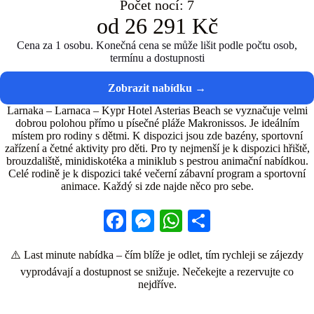
Počet nocí: 7
od 26 291 Kč
Cena za 1 osobu. Konečná cena se může lišit podle počtu osob,
termínu a dostupnosti
Larnaka – Larnaca – Kypr Hotel Asterias Beach se vyznačuje velmi
dobrou polohou přímo u písečné pláže Makronissos. Je ideálním
místem pro rodiny s dětmi. K dispozici jsou zde bazény, sportovní
zařízení a četné aktivity pro děti. Pro ty nejmenší je k dispozici hřiště,
brouzdaliště, minidiskotéka a miniklub s pestrou animační nabídkou.
Celé rodině je k dispozici také večerní zábavní program a sportovní
animace. Každý si zde najde něco pro sebe.
Fa
M
W
S
ce
es
ha
ha
⚠️ Last minute nabídka – čím blíže je odlet, tím rychleji se zájezdy
bo
se
ts
re
vyprodávají a dostupnost se snižuje. Nečekejte a rezervujte co
ok
ng
A
nejdříve.
er
pp