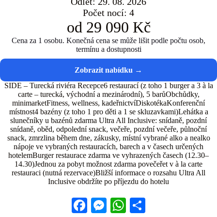
Odlet: 29. 08. 2026
Počet nocí: 4
od 29 090 Kč
Cena za 1 osobu. Konečná cena se může lišit podle počtu osob,
termínu a dostupnosti
SIDE – Turecká riviéra Recepce6 restaurací (z toho 1 burger a 3 à la
carte – turecká, východní a mezinárodní), 5 barůObchůdky,
minimarketFitness, wellness, kadeřnictvíDiskotékaKonferenční
místnost4 bazény (z toho 1 pro děti a 1 se skluzavkami)Lehátka a
slunečníky u bazénů zdarma Ultra All Inclusive: snídaně, pozdní
snídaně, oběd, odpolední snack, večeře, pozdní večeře, půlnoční
snack, zmrzlina během dne, zákusky, místní vybrané alko a nealko
nápoje ve vybraných restauracích, barech a v časech určených
hotelemBurger restaurace zdarma ve vyhrazených časech (12.30–
14.30)Jednou za pobyt možnost zdarma povečeřet v à la carte
restauraci (nutná rezervace)Bližší informace o rozsahu Ultra All
Inclusive obdržíte po příjezdu do hotelu
Fa
M
W
S