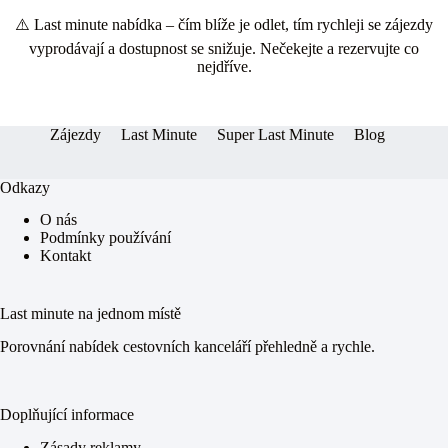
ce
es
ha
ha
⚠️ Last minute nabídka – čím blíže je odlet, tím rychleji se zájezdy
bo
se
ts
re
vyprodávají a dostupnost se snižuje. Nečekejte a rezervujte co
ok
ng
A
nejdříve.
er
pp
Zájezdy
Last Minute
Super Last Minute
Blog
Odkazy
O nás
Podmínky používání
Kontakt
Last minute na jednom místě
Porovnání nabídek cestovních kanceláří přehledně a rychle.
Doplňující informace
Zásady reklamy