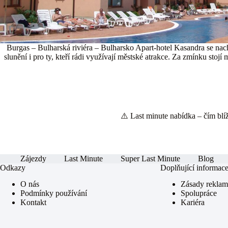
Burgas – Bulharská riviéra – Bulharsko Apart-hotel Kasandra se nac
slunění i pro ty, kteří rádi využívají městské atrakce. Za zmínku sto
⚠️ Last minute nabídka – čím blíže
Zájezdy
Last Minute
Super Last Minute
Blog
Odkazy
Doplňující informac
O nás
Zásady rekla
Podmínky používání
Spolupráce
Kontakt
Kariéra