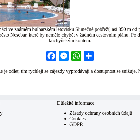
hází ve známém bulharském letovisku Slunečné pobřeží, asi 850 m od 
jí město Nesebar, které by nemělo chybět v žádném cestovním plánu. Po 
kuchyňským koutem.
Fa
M
W
S
ce
es
ha
ha
 je odlet, tím rychleji se zájezdy vyprodávají a dostupnost se snižuje. 
bo
se
ts
re
ok
ng
A
er
pp
e
Důležité informace
my
Zásady ochrany osobních údajů
Cookies
GDPR